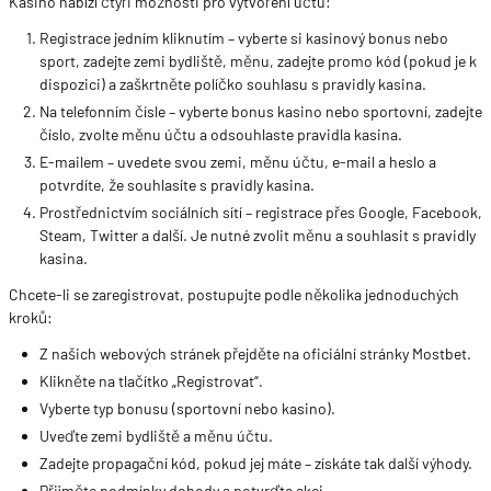
Kasino nabízí čtyři možnosti pro vytvoření účtu:
Registrace jedním kliknutím – vyberte si kasinový bonus nebo
sport, zadejte zemi bydliště, měnu, zadejte promo kód (pokud je k
dispozici) a zaškrtněte políčko souhlasu s pravidly kasina.
Na telefonním čísle – vyberte bonus kasino nebo sportovní, zadejte
číslo, zvolte měnu účtu a odsouhlaste pravidla kasina.
E-mailem – uvedete svou zemi, měnu účtu, e-mail a heslo a
potvrdíte, že souhlasíte s pravidly kasina.
Prostřednictvím sociálních sítí – registrace přes Google, Facebook,
Steam, Twitter a další. Je nutné zvolit měnu a souhlasit s pravidly
kasina.
Chcete-li se zaregistrovat, postupujte podle několika jednoduchých
kroků:
Z našich webových stránek přejděte na oficiální stránky Mostbet.
Klikněte na tlačítko „Registrovat“.
Vyberte typ bonusu (sportovní nebo kasino).
Uveďte zemi bydliště a měnu účtu.
Zadejte propagační kód, pokud jej máte – získáte tak další výhody.
Přijměte podmínky dohody a potvrďte akci.