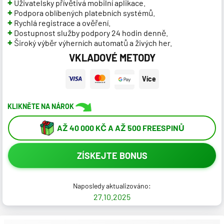
+
Uživatelsky přívětivá mobilní aplikace.
+
Podpora oblíbených platebních systémů.
+
Rychlá registrace a ověření.
+
Dostupnost služby podpory 24 hodin denně.
+
Široký výběr výherních automatů a živých her.
VKLADOVÉ METODY
Více
KLIKNĚTE NA NÁROK
AŽ 40 000 KČ A AŽ 500 FREESPINŮ
ZÍSKEJTE BONUS
Naposledy aktualizováno:
27.10.2025