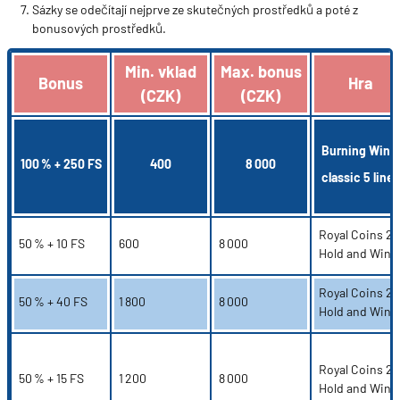
Sázky se odečítají nejprve ze skutečných prostředků a poté z
bonusových prostředků.
Min. vklad
Max. bonus
Bonus
Hra
(CZK)
(CZK)
Burning Wins
100 % + 250 FS
400
8 000
classic 5 lines
Royal Coins 2:
50 % + 10 FS
600
8 000
Hold and Win
Royal Coins 2:
50 % + 40 FS
1 800
8 000
Hold and Win
Royal Coins 2:
50 % + 15 FS
1 200
8 000
Hold and Win