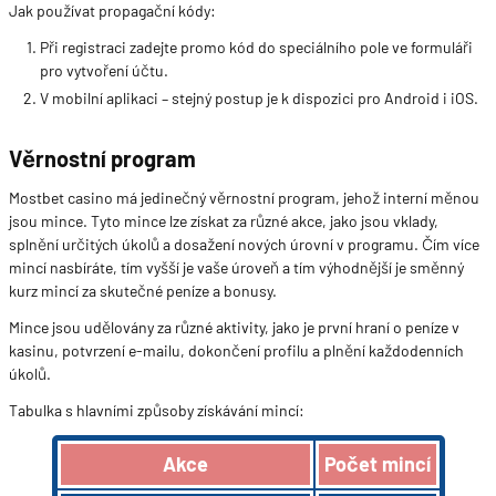
Jak používat propagační kódy:
Při registraci zadejte promo kód do speciálního pole ve formuláři
pro vytvoření účtu.
V mobilní aplikaci – stejný postup je k dispozici pro Android i iOS.
Věrnostní program
Mostbet casino má jedinečný věrnostní program, jehož interní měnou
jsou mince. Tyto mince lze získat za různé akce, jako jsou vklady,
splnění určitých úkolů a dosažení nových úrovní v programu. Čím více
mincí nasbíráte, tím vyšší je vaše úroveň a tím výhodnější je směnný
kurz mincí za skutečné peníze a bonusy.
Mince jsou udělovány za různé aktivity, jako je první hraní o peníze v
kasinu, potvrzení e-mailu, dokončení profilu a plnění každodenních
úkolů.
Tabulka s hlavními způsoby získávání mincí:
Akce
Počet mincí