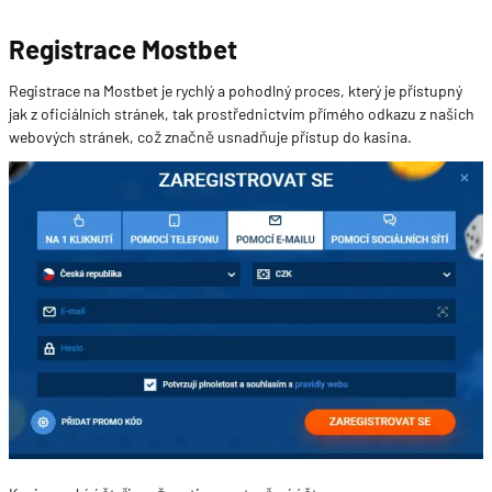
Registrace Mostbet
Registrace na Mostbet je rychlý a pohodlný proces, který je přístupný
jak z oficiálních stránek, tak prostřednictvím přímého odkazu z našich
webových stránek, což značně usnadňuje přístup do kasina.