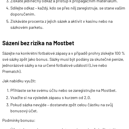
Získáte jedinečný odkaz a přístup k propagačním materiálům.
Sdílejte odkaz – každý, kdo se přes něj zaregistruje, se stane vaším
doporučením.
Získáváte procenta z jejich sázek a aktivit v kasinu nebo na
sázkovém parketu.
Sázení bez rizika na Mostbet
Sázejte na konkrétní fotbalové zápasy a v případě prohry získejte 100 %
své sázky zpět jako bonus. Sázky musí být podány za skutečné peníze,
jednorázové sázky a na určené fotbalové události (Live nebo
Prematch).
Jak nabídku využít:
Přihlaste se ke svému účtu nebo se zaregistrujte na Mostbet.
Vsaďte si na výsledek zápasu s kurzem od 2,0.
Pokud sázka nevyjde – dostanete zpět celou částku na svůj
bonusový účet.
Podmínky bonusu: