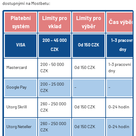
dostupnými na Mostbetu:
Platební
Limity pro
Limity pro
Čas výběr
systém
vklad
výběr
200 – 45 000
1–3 pracovní
VISA
Od 150 CZK
CZK
dny
200 – 50 000
1–3 pracovní
Mastercard
Od 150 CZK
CZK
dny
200 – 25 000
Google Pay
–
–
CZK
260 – 250 000
Utorg Skrill
Od 150 CZK
0–24 hodin
CZK
260 – 250 000
Utorg Neteller
Od 150 CZK
0–24 hodin
CZK