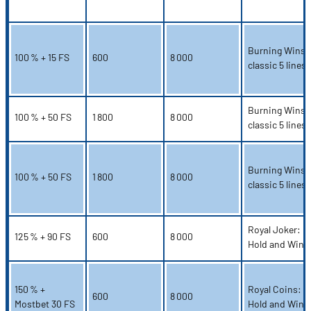
Burning Wins:
100 % + 15 FS
600
8 000
classic 5 lines
Burning Wins:
100 % + 50 FS
1 800
8 000
classic 5 lines
Burning Wins:
100 % + 50 FS
1 800
8 000
classic 5 lines
Royal Joker:
125 % + 90 FS
600
8 000
Hold and Win
150 % +
Royal Coins:
600
8 000
Mostbet 30 FS
Hold and Win