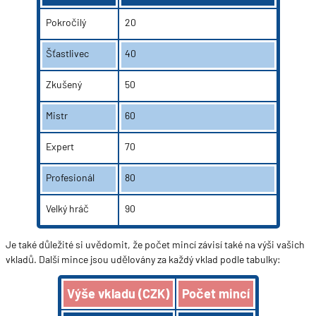
Pokročilý
20
Šťastlivec
40
Zkušený
50
Mistr
60
Expert
70
Profesionál
80
Velký hráč
90
Je také důležité si uvědomit, že počet mincí závisí také na výši vašich
vkladů. Další mince jsou udělovány za každý vklad podle tabulky:
Výše vkladu (CZK)
Počet mincí