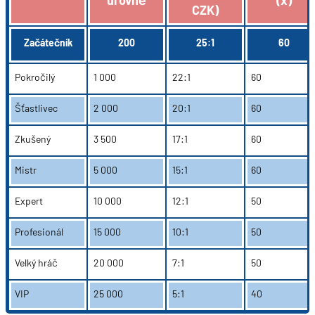
CZK)
Začátečník
200
25:1
60
Pokročilý
1 000
22:1
60
Šťastlivec
2 000
20:1
60
Zkušený
3 500
17:1
60
Mistr
5 000
15:1
60
Expert
10 000
12:1
50
Profesionál
15 000
10:1
50
Velký hráč
20 000
7:1
50
VIP
25 000
5:1
40