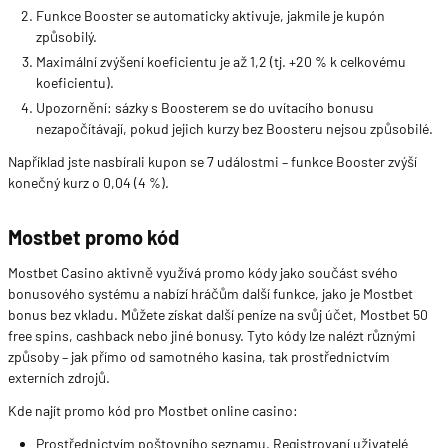
Funkce Booster se automaticky aktivuje, jakmile je kupón
způsobilý.
Maximální zvýšení koeficientu je až 1,2 (tj. +20 % k celkovému
koeficientu).
Upozornění: sázky s Boosterem se do uvítacího bonusu
nezapočítávají, pokud jejich kurzy bez Boosteru nejsou způsobilé.
Například jste nasbírali kupon se 7 událostmi – funkce Booster zvýší
konečný kurz o 0,04 (4 %).
Mostbet promo kód
Mostbet Casino aktivně využívá promo kódy jako součást svého
bonusového systému a nabízí hráčům další funkce, jako je Mostbet
bonus bez vkladu. Můžete získat další peníze na svůj účet, Mostbet 50
free spins, cashback nebo jiné bonusy. Tyto kódy lze nalézt různými
způsoby – jak přímo od samotného kasina, tak prostřednictvím
externích zdrojů.
Kde najít promo kód pro Mostbet online casino:
Prostřednictvím poštovního seznamu. Registrovaní uživatelé