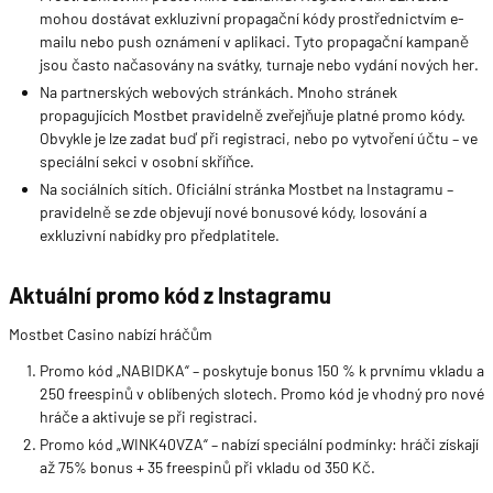
mohou dostávat exkluzivní propagační kódy prostřednictvím e-
mailu nebo push oznámení v aplikaci. Tyto propagační kampaně
jsou často načasovány na svátky, turnaje nebo vydání nových her.
Na partnerských webových stránkách. Mnoho stránek
propagujících Mostbet pravidelně zveřejňuje platné promo kódy.
Obvykle je lze zadat buď při registraci, nebo po vytvoření účtu – ve
speciální sekci v osobní skříňce.
Na sociálních sítích. Oficiální stránka Mostbet na Instagramu –
pravidelně se zde objevují nové bonusové kódy, losování a
exkluzivní nabídky pro předplatitele.
Aktuální promo kód z Instagramu
Mostbet Casino nabízí hráčům
Promo kód „NABIDKA“ – poskytuje bonus 150 % k prvnímu vkladu a
250 freespinů v oblíbených slotech. Promo kód je vhodný pro nové
hráče a aktivuje se při registraci.
Promo kód „WINK40VZA“ – nabízí speciální podmínky: hráči získají
až 75% bonus + 35 freespinů při vkladu od 350 Kč.