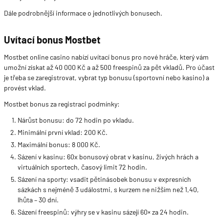
Dále podrobnější informace o jednotlivých bonusech.
Uvítací bonus Mostbet
Mostbet online casino nabízí uvítací bonus pro nové hráče, který vám
umožní získat až 40 000 Kč a až 500 freespinů za pět vkladů. Pro účast
je třeba se zaregistrovat, vybrat typ bonusu (sportovní nebo kasino) a
provést vklad.
Mostbet bonus za registraci podmínky:
Nárůst bonusu: do 72 hodin po vkladu.
Minimální první vklad: 200 Kč.
Maximální bonus: 8 000 Kč.
Sázení v kasinu: 60x bonusový obrat v kasinu, živých hrách a
virtuálních sportech, časový limit 72 hodin.
Sázení na sporty: vsadit pětinásobek bonusu v expresních
sázkách s nejméně 3 událostmi, s kurzem ne nižším než 1,40,
lhůta – 30 dní.
Sázení freespinů: výhry se v kasinu sázejí 60× za 24 hodin.