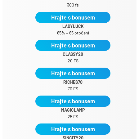
300 fs
Hrajte s bonusem
LADYLUCK
65% + 65 otočení
Hrajte s bonusem
CLASSY20
20 FS
Hrajte s bonusem
RICHES70
70 FS
Hrajte s bonusem
MAGICLAMP
25 FS
Hrajte s bonusem
SINCITY20