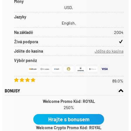
Měny
USD
,
Jazyky
English
,
Na základě
2004
Živá podpora
Jděte do kasina
Jděte do kasina
Výběr peněz
89.0%
BONUSY
Welcome Promo Kód: ROYAL
250%
Hrajte s bonusem
Welcome Crypto Promo Kód: ROYAL