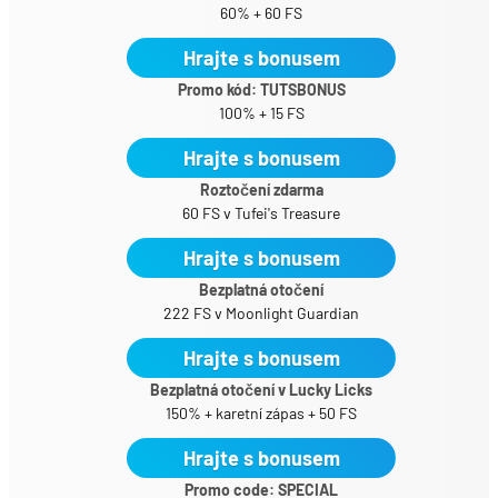
60% + 60 FS
Hrajte s bonusem
Promo kód: TUTSBONUS
100% + 15 FS
Hrajte s bonusem
Roztočení zdarma
60 FS v Tufei's Treasure
Hrajte s bonusem
Bezplatná otočení
222 FS v Moonlight Guardian
Hrajte s bonusem
Bezplatná otočení v Lucky Licks
150% + karetní zápas + 50 FS
Hrajte s bonusem
Promo code: SPECIAL