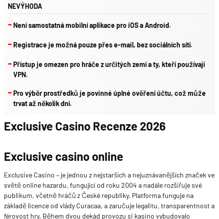
NEVÝHODA
-
Není samostatná mobilní aplikace pro iOS a Android.
-
Registrace je možná pouze přes e-mail, bez sociálních sítí.
-
Přístup je omezen pro hráče z určitých zemí a ty, kteří používají
VPN.
-
Pro výběr prostředků je povinné úplné ověření účtu, což může
trvat až několik dní.
Exclusive Casino Recenze 2026
Exclusive casino online
Exclusive Casino – je jednou z nejstarších a nejuznávanějších značek ve
světě online hazardu, fungující od roku 2004 a nadále rozšiřuje své
publikum, včetně hráčů z České republiky. Platforma funguje na
základě licence od vlády Curacaa, a zaručuje legalitu, transparentnost a
férovost hry. Během dvou dekád provozu si kasino vybudovalo